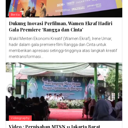
Berita
Dukung Inovasi Perfilman, Wamen Ekraf Hadiri
Gala Premiere ‘Rangga dan Cinta’
Wakil Menteri Ekonomi Kreatif (Wamen Ekraf), Irene Umar,
hadir dalam gala premiere film Rangga dan Cinta untuk
memberikan apresiasi setinggi-tingginya atas langkah kreatif
mentransformasi...
Videography
Video : Perpisahan MTSN 11 Jakarta Barat